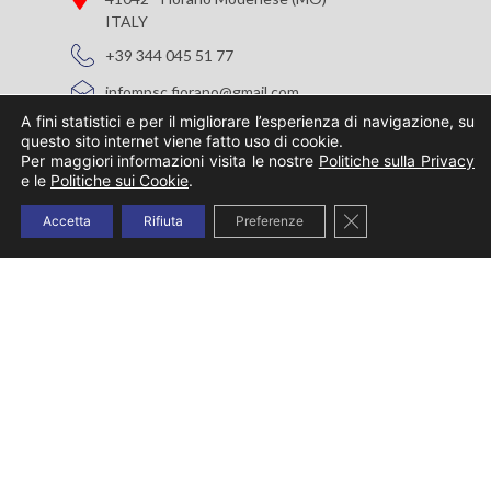
ITALY
+39 344 045 51 77
infompsc.fiorano@gmail.com
A fini statistici e per il migliorare l’esperienza di navigazione, su
Orario
questo sito internet viene fatto uso di cookie.
Per maggiori informazioni visita le nostre
Politiche sulla Privacy
dal lunedì al venerdì
e le
Politiche sui Cookie
.
8:30 - 12:30 • 14:00 - 18:00
Close GDPR Cookie
Accetta
Rifiuta
Preferenze