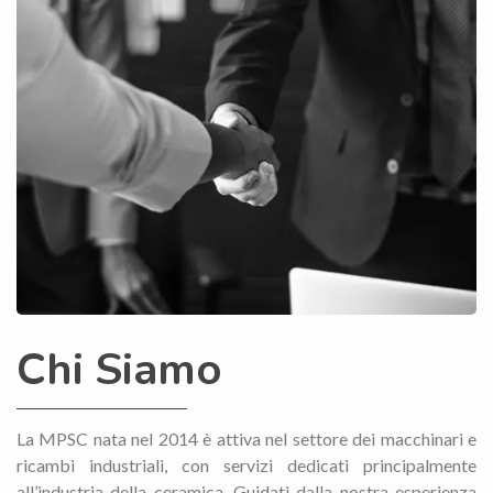
Chi Siamo
La
MPSC
nata nel 2014 è attiva nel settore dei macchinari e
ricambi industriali, con servizi dedicati principalmente
all’industria della ceramica. Guidati dalla nostra esperienza